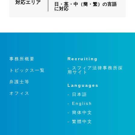
対応エリア
日・英・中（簡・繁）の言語
に対応
事務所概要
Recruiting
- スフィア法律事務所採
トピックス一覧
用サイト
弁護士等
Languages
オフィス
- 日本語
- English
- 簡体中文
- 繁體中文