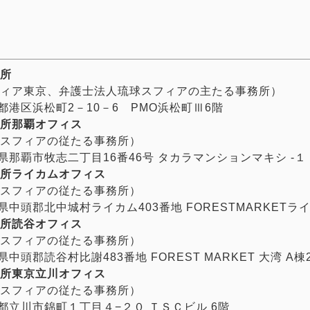
所
ィア東京、弁護士法人琉球スフィアの主たる事務所）
東京都港区浜松町2－10－6 PMO浜松町Ⅲ6階
所那覇オフィス
スフィアの従たる事務所）
沖縄県那覇市牧志二丁目16番46号 タカラマンションマキシ -１ 
所ライカムオフィス
スフィアの従たる事務所）
沖縄県中頭郡北中城村ライカム403番地 FORESTMARKETラ
所読谷オフィス
スフィアの従たる事務所）
沖縄県中頭郡読谷村比謝483番地 FOREST MARKET 大湾 A棟
所東京立川オフィス
スフィアの従たる事務所）
 東京都立川市錦町１丁目４−２０ ＴＳＣビル 6階