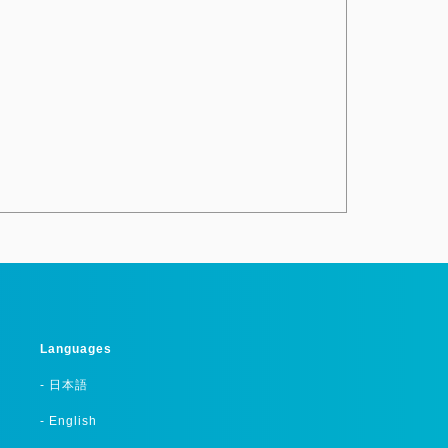
Languages
- 日本語
- English