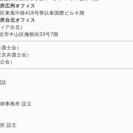
所広州オフィス
区東風中路418号華以泰国際ビル６階
所台北オフィス
ィア台北）
湾台北市中山区撫順街33号7階
弁護士会）
東京弁護士会）
公会）
開設
律事務所 設立
所 設立