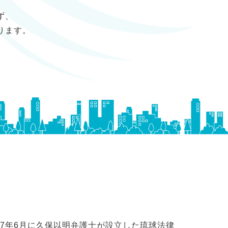
ず、
ります。
07年6月に久保以明弁護士が設立した琉球法律