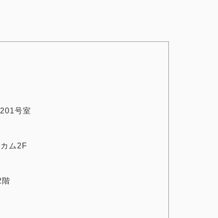
201号室
イカム2F
2階