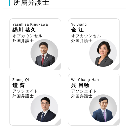
所属弁護士
Yasuhisa Kinukawa
Yu Jiang
絹川 恭久
兪 江
オブカウンセル
オブカウンセル
外国弁護士
外国弁護士
Zhong Qi
Wu Chang-Han
鐘 齊
呉 昌翰
アソシエイト
アソシエイト
外国弁護士
外国弁護士