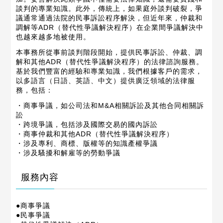
談判的專業知識。此外，傳統上，如果庭外談判破裂，爭
議通常通過法院的民事訴訟程序解決，但近年來，仲裁和
調解等ADR（替代性爭議解決程序）在企業間爭議解決中
也越來越多地被使用。
本事務所從事前談判階段開始，提供民事訴訟、仲裁、調
解和其他ADR（替代性爭議解決程序）的法律諮詢服務。
基於我們豐富的經驗和專業知識，我們根據客戶的需求，
以多語言（日語、英語、中文）提供廣泛領域的法律服
務，包括：
・商事爭議，如公司法和M&A相關訴訟及其他合同相關訴
訟
・跨境爭議，包括涉及國際交易的國內訴訟
・商事仲裁和其他ADR（替代性爭議解決程序）
・涉及專利、商標、版權等的知識產權爭議
・涉及騷擾和解雇等的勞動爭議
服務內容
●商事爭議
●民事爭議