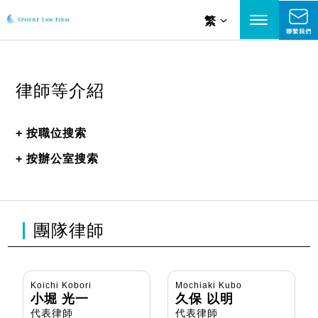
繁
聯繫我們
律師等介紹
+
按職位搜索
+
按辦公室搜索
團隊律師
Koichi Kobori
Mochiaki Kubo
小堀 光一
久保 以明
代表律師
代表律師