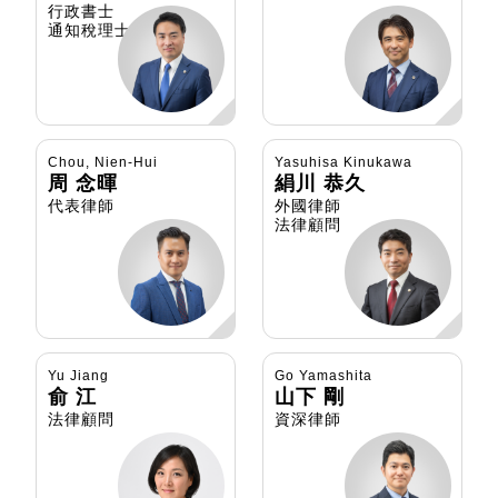
行政書士
通知稅理士
Chou, Nien-Hui
Yasuhisa Kinukawa
周 念暉
絹川 恭久
代表律師
外國律師
法律顧問
Yu Jiang
Go Yamashita
俞 江
山下 剛
法律顧問
資深律師