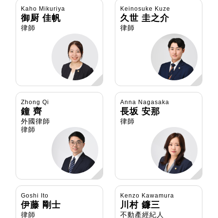
Kaho Mikuriya
Keinosuke Kuze
御厨 佳帆
久世 圭之介
律師
律師
Zhong Qi
Anna Nagasaka
鐘 齊
長坂 安那
外國律師
律師
律師
Goshi Ito
Kenzo Kawamura
伊藤 剛士
川村 鐮三
律師
不動產經紀人