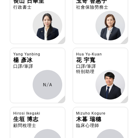
長山 日華里
玉寄 智惠子
行政書士
社會保險勞務士
Yang Yanbing
Hua Yu-Kuan
楊 彥冰
花 宇寬
口譯/筆譯
口譯/筆譯
特别助理
Hirosi Ikegaki
Mizuho Kogure
生垣 博志
木暮 瑞穗
顧問稅理士
臨床心理師