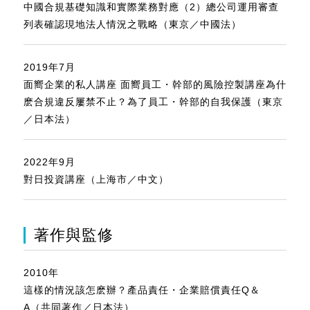
中國合規基礎知識和實際業務對應（2）總公司運用審查
列表確認現地法人情況之戰略（東京／中國法）
2019年7月
面嚮企業的私人講座 面嚮員工・幹部的風險控製講座為什
麽合規違反屢禁不止？為了員工・幹部的自我保護（東京
／日本法）
2022年9月
對日投資講座（上海市／中文）
著作與監修
2010年
這樣的情況該怎麽辦？產品責任・企業賠償責任Q＆
A（共同著作／日本法）