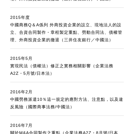
2015年度
中國商務Q＆A係列 外商投資企業的設立、現地法人的設
立、合資合同製作・章程製定重點、勞動合同法、債權管
理、外商投資企業的撤退（三井住友銀行／中國法）
2015年5月
實現民法（債權法）修正之實務相關影響（企業法務
A2Z・5月號/日本法）
2016年2月
中國勞務派遣10％這一規定的應對方法、注意點，以及違
反風險（國際商事法務/中國法）
2016年7月
關於M&A合同製作之重點（企業法務A2Z・8月號/日本