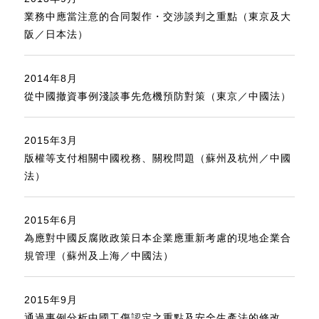
業務中應當注意的合同製作・交涉談判之重點（東京及大
阪／日本法）
2014年8月
從中國撤資事例淺談事先危機預防對策（東京／中國法）
2015年3月
版權等支付相關中國稅務、關稅問題（蘇州及杭州／中國
法）
2015年6月
為應對中國反腐敗政策日本企業應重新考慮的現地企業合
規管理（蘇州及上海／中國法）
2015年9月
通過事例分析中國工傷認定之重點及安全生產法的修改