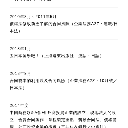
2010年8月～2011年5月
債權法修改前應了解的合同風險（企業法務A2Z・連載/日
本法）
2013年1月
去日本留學吧！（上海遠東出版社、漢語・日語）
2013年9月
合同範本的利用以及合同風險（企業法務A2Z・10月號／
日本法）
2014年度
中國商務Q＆A係列 外商投資企業的設立、現地法人的設
立、合資合同製作・章程製定重點、勞動合同法、債權管
理、外商投資企業的撤退（三井住友銀行／中國法）