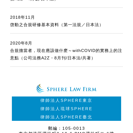
2018年11月
啓動之合規研修基本資料（第一法規／日本法）
2020年8月
合規擔當者，現在應該做什麽～withCOVID的實務上的注
意點（公司法務A2Z・8月刊/日本法/共著）
律師法人SPHERE東京
律師法人琉球SPHERE
律師法人SPHERE臺北
郵編：105-0013