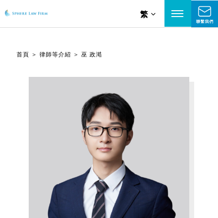
繁
聯繫我們
首頁
＞
律師等介紹
＞
巫 政澔