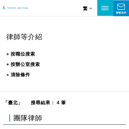
繁
聯繫我們
律師等介紹
+
按職位搜索
+
按辦公室搜索
+
清除條件
「臺北」
搜尋結果： 4 筆
團隊律師